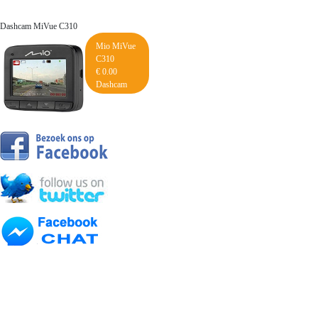
Dashcam MiVue C310
Mio MiVue
C310
€ 0.00
Dashcam