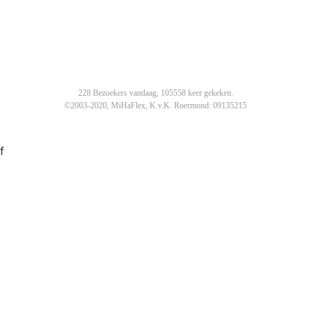
228 Bezoekers vandaag, 105558 keer gekeken.
©2003-2020, MiHaFlex, K.v.K. Roermond: 09135215
f