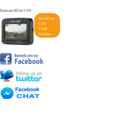
Dashcam MiVue C310
Mio MiVue
C310
€ 0.00
Dashcam