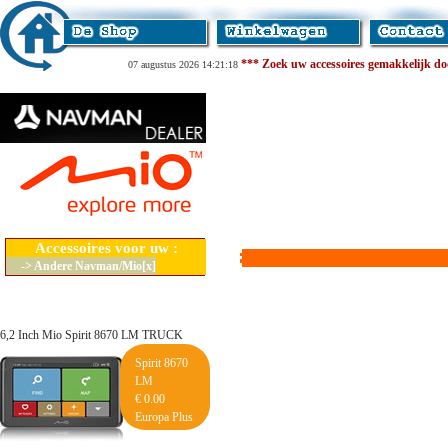
*** Zoek uw accessoires gemakkelijk door
07 augustus 2026 14:21:18
Accessoires voor uw :
-> Andere Navman/Mio[x]
6,2 Inch Mio Spirit 8670 LM TRUCK
Spirit 8670
LM
€ 0.00
Europa Plus
Lifetime Maps