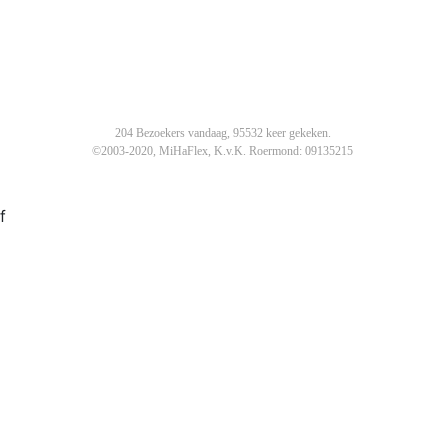
204 Bezoekers vandaag, 95532 keer gekeken.
©2003-2020, MiHaFlex, K.v.K. Roermond: 09135215
f